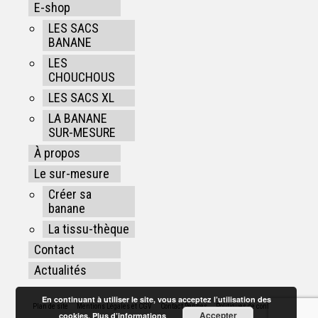
E-shop
LES SACS
BANANE
LES
CHOUCHOUS
LES SACS XL
LA BANANE
SUR-MESURE
À propos
Le sur-mesure
Créer sa
banane
La tissu-thèque
Contact
Actualités
En continuant à utiliser le site, vous acceptez l’utilisation des
Plan de site
Mentions Légales et CGV
Contact Rennes
Politiques de confidentialité
Accepter
cookies.
Plus d’informations