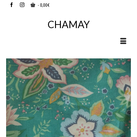
-
0,00
€
CHAMAY