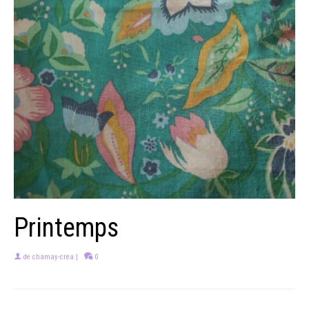
Printemps
de
chamay-crea
|
0