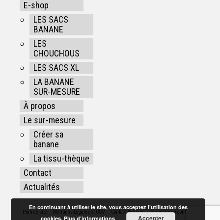
E-shop
LES SACS
BANANE
LES
CHOUCHOUS
LES SACS XL
LA BANANE
SUR-MESURE
À propos
Le sur-mesure
Créer sa
banane
La tissu-thèque
Contact
Actualités
En continuant à utiliser le site, vous acceptez l’utilisation des
Plan de site
Mentions Légales et CGV
Contact Rennes
Politiques de confidentialité
Accepter
cookies.
Plus d’informations