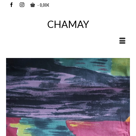
-
0,00
€
CHAMAY