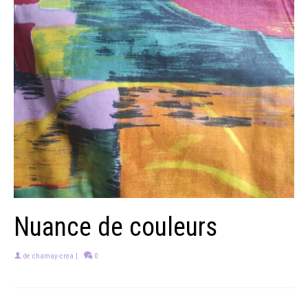
Nuance de couleurs
de
chamay-crea
|
0