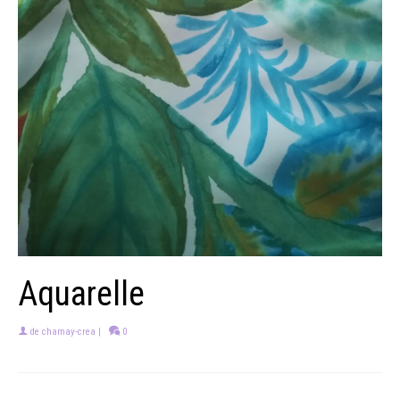
Aquarelle
de
chamay-crea
|
0