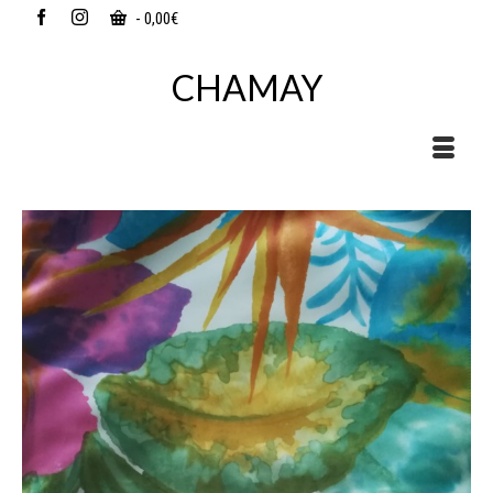
-
0,00
€
CHAMAY