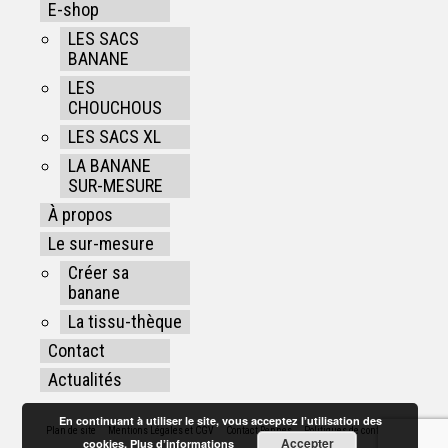
E-shop
LES SACS
BANANE
LES
CHOUCHOUS
LES SACS XL
LA BANANE
SUR-MESURE
À propos
Le sur-mesure
Créer sa
banane
La tissu-thèque
Contact
Actualités
En continuant à utiliser le site, vous acceptez l’utilisation des
Plan de site
Mentions Légales et CGV
Contact Rennes
Politiques de confidentialité
Accepter
cookies.
Plus d’informations