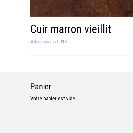
Cuir marron vieillit
de
chamay-crea
|
0
Panier
Votre panier est vide.