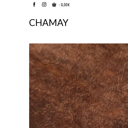
-
0,00
€
CHAMAY