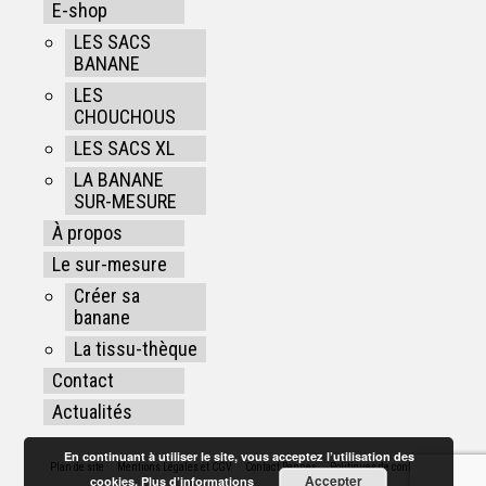
E-shop
LES SACS
BANANE
LES
CHOUCHOUS
LES SACS XL
LA BANANE
SUR-MESURE
À propos
Le sur-mesure
Créer sa
banane
La tissu-thèque
Contact
Actualités
En continuant à utiliser le site, vous acceptez l’utilisation des
Plan de site
Mentions Légales et CGV
Contact Rennes
Politiques de confidentialité
Accepter
cookies.
Plus d’informations