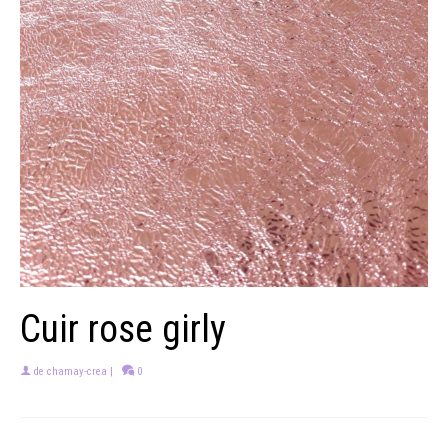
Cuir rose girly
de
chamay-crea
|
0