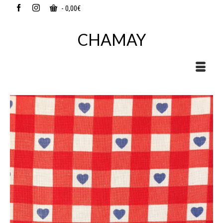
-
0,00
€
CHAMAY