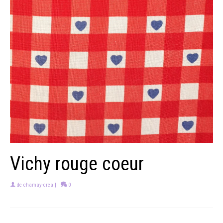
Vichy rouge coeur
de
chamay-crea
|
0