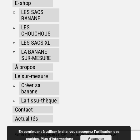
E-shop
LES SACS
BANANE
LES
CHOUCHOUS
LES SACS XL
LA BANANE
SUR-MESURE
À propos
Le sur-mesure
Créer sa
banane
La tissu-thèque
Contact
Actualités
En continuant à utiliser le site, vous acceptez l’utilisation des
Plan de site
Mentions Légales et CGV
Contact Rennes
Politiques de confidentialité
Accepter
cookies.
Plus d’informations