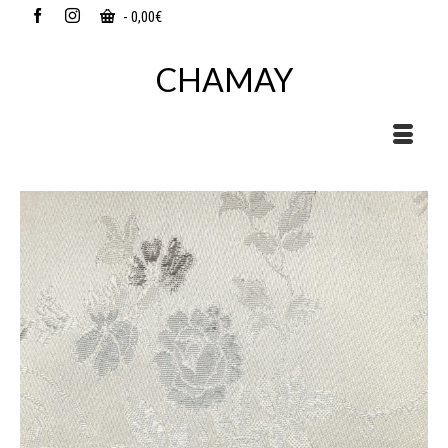
-
0,00
€
CHAMAY