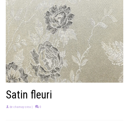
Satin fleuri
de
chamay-crea
|
0