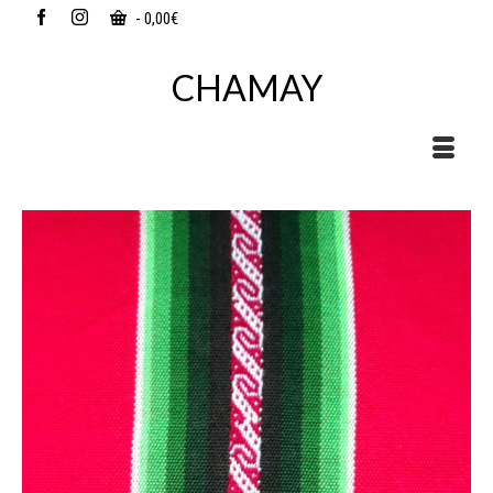
-
0,00
€
CHAMAY