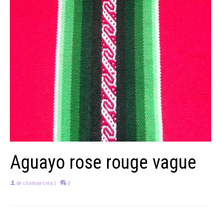
Aguayo rose rouge vague
de
chamay-crea
|
0