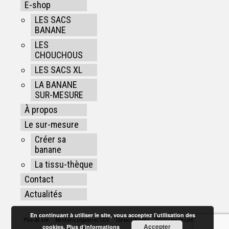
E-shop
LES SACS
BANANE
LES
CHOUCHOUS
LES SACS XL
LA BANANE
SUR-MESURE
À propos
Le sur-mesure
Créer sa
banane
La tissu-thèque
Contact
Actualités
En continuant à utiliser le site, vous acceptez l’utilisation des
Plan de site
Mentions Légales et CGV
Contact Rennes
Politiques de confidentialité
Accepter
cookies.
Plus d’informations