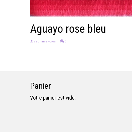
Aguayo rose bleu
de
chamay-crea
|
0
Panier
Votre panier est vide.