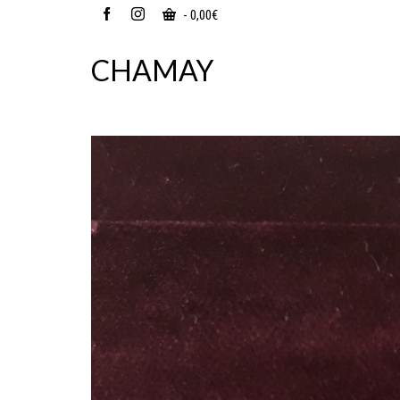
-
0,00
€
CHAMAY