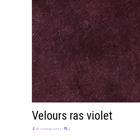
Velours ras violet
de
chamay-crea
|
0