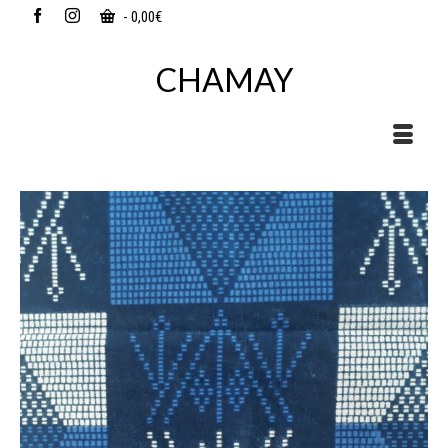
-
0,00
€
CHAMAY