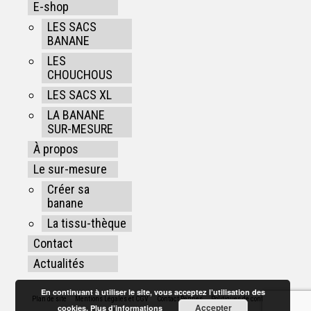
E-shop
LES SACS
BANANE
LES
CHOUCHOUS
LES SACS XL
LA BANANE
SUR-MESURE
À propos
Le sur-mesure
Créer sa
banane
La tissu-thèque
Contact
Actualités
En continuant à utiliser le site, vous acceptez l’utilisation des
Plan de site
Mentions Légales et CGV
Contact Rennes
Politiques de confidentialité
Accepter
cookies.
Plus d’informations