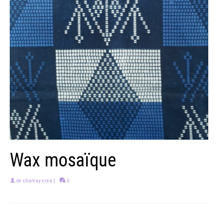
Wax mosaïque
de
chamay-crea
|
0