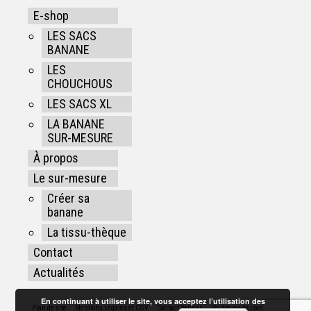
E-shop
LES SACS
BANANE
LES
CHOUCHOUS
LES SACS XL
LA BANANE
SUR-MESURE
À propos
Le sur-mesure
Créer sa
banane
La tissu-thèque
Contact
Actualités
En continuant à utiliser le site, vous acceptez l’utilisation des
Plan de site
Mentions Légales et CGV
Contact Rennes
Politiques de confidentialité