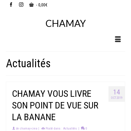
-
0,00
€
CHAMAY
Actualités
CHAMAY VOUS LIVRE
14
OCT 2019
SON POINT DE VUE SUR
LA BANANE
de
chamay-crea
|
Posté dans :
Actualités
|
0