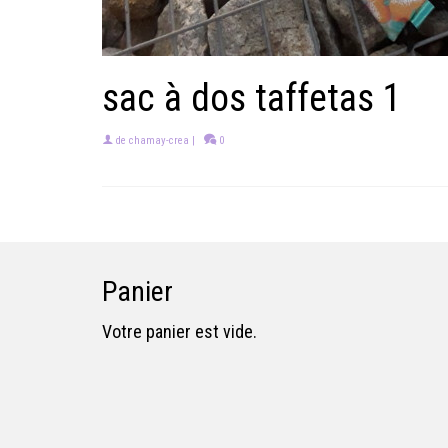
sac à dos taffetas 1
de
chamay-crea
|
0
Panier
Votre panier est vide.