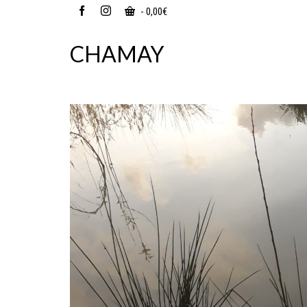
-
0,00
€
CHAMAY