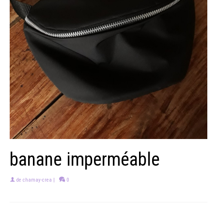
banane imperméable
de
chamay-crea
|
0