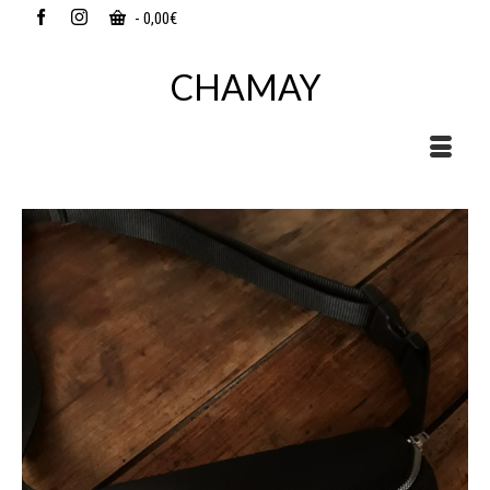
-
0,00
€
CHAMAY