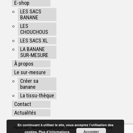
E-shop
LES SACS
BANANE
LES
CHOUCHOUS
LES SACS XL
LA BANANE
SUR-MESURE
À propos
Le sur-mesure
Créer sa
banane
La tissu-thèque
Contact
Actualités
En continuant à utiliser le site, vous acceptez l’utilisation des
Plan de site
Mentions Légales et CGV
Contact Rennes
Politiques de confidentialité
Accepter
cookies.
Plus d’informations