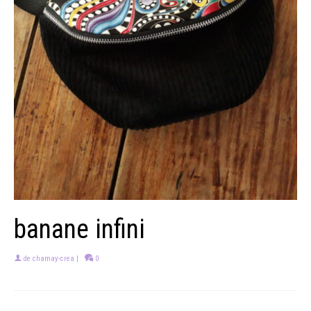
banane infini
de
chamay-crea
|
0