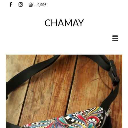
-
0,00
€
CHAMAY