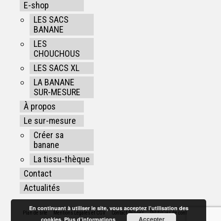
E-shop
LES SACS
BANANE
LES
CHOUCHOUS
LES SACS XL
LA BANANE
SUR-MESURE
À propos
Le sur-mesure
Créer sa
banane
La tissu-thèque
Contact
Actualités
En continuant à utiliser le site, vous acceptez l’utilisation des
Plan de site
Mentions Légales et CGV
Contact Rennes
Politiques de confidentialité
Accepter
cookies.
Plus d’informations