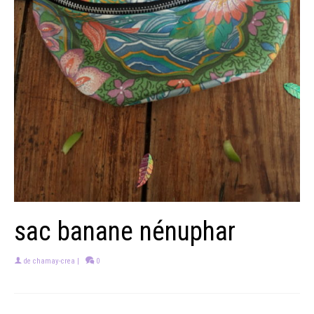
sac banane nénuphar
de
chamay-crea
|
0