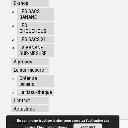
E-shop
LES SACS
BANANE
LES
CHOUCHOUS
LES SACS XL
LA BANANE
SUR-MESURE
À propos
Le sur-mesure
Créer sa
banane
La tissu-thèque
Contact
Actualités
En continuant à utiliser le site, vous acceptez l’utilisation des
Plan de site
Mentions Légales et CGV
Contact Rennes
Politiques de confidentialité
Accepter
cookies.
Plus d’informations