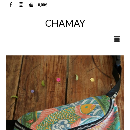
-
0,00
€
CHAMAY