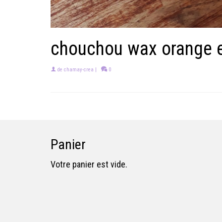
chouchou wax orange e
de
chamay-crea
|
0
Panier
Votre panier est vide.