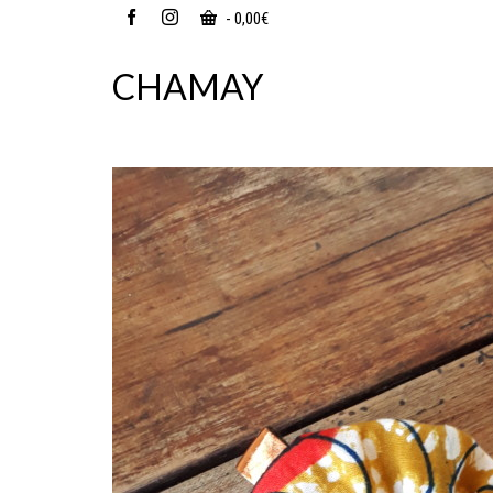
-
0,00
€
CHAMAY