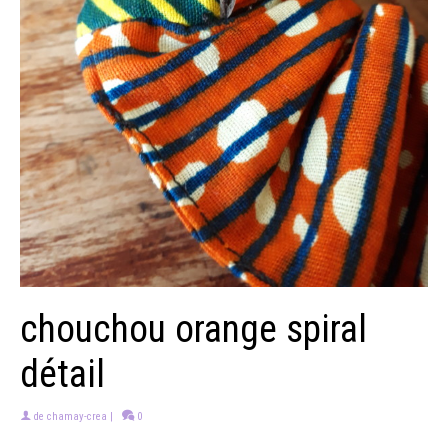
chouchou orange spiral
détail
de
chamay-crea
|
0