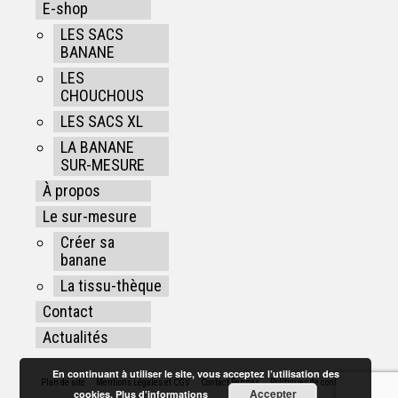
E-shop
LES SACS
BANANE
LES
CHOUCHOUS
LES SACS XL
LA BANANE
SUR-MESURE
À propos
Le sur-mesure
Créer sa
banane
La tissu-thèque
Contact
Actualités
En continuant à utiliser le site, vous acceptez l’utilisation des
Plan de site
Mentions Légales et CGV
Contact Rennes
Politiques de confidentialité
Accepter
cookies.
Plus d’informations