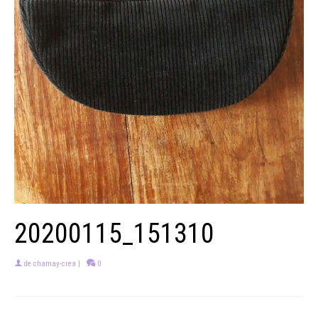
20200115_151310
de
chamay-crea
|
0