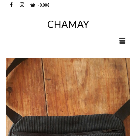
-
0,00
€
CHAMAY