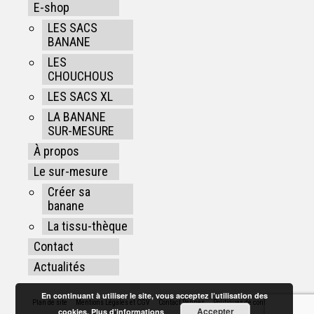
E-shop
LES SACS
BANANE
LES
CHOUCHOUS
LES SACS XL
LA BANANE
SUR-MESURE
À propos
Le sur-mesure
Créer sa
banane
La tissu-thèque
Contact
Actualités
En continuant à utiliser le site, vous acceptez l’utilisation des
Plan de site
Mentions Légales et CGV
Contact Rennes
Politiques de confidentialité
Accepter
cookies.
Plus d’informations