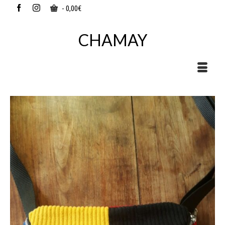
-
0,00
€
CHAMAY