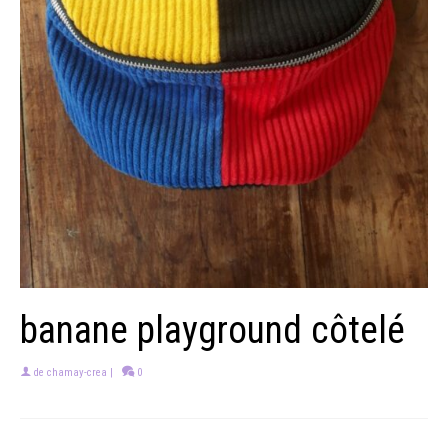
banane playground côtelé
de
chamay-crea
|
0