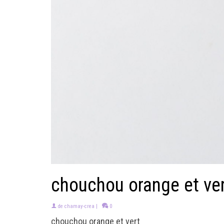
chouchou orange et ve
de
chamay-crea
|
0
chouchou orange et vert