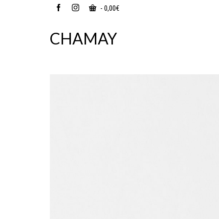
-
0,00
€
CHAMAY