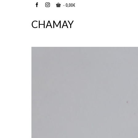
-
0,00
€
CHAMAY