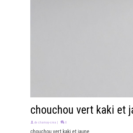
chouchou vert kaki et 
de
chamay-crea
|
0
chouchou vert kaki et jaune