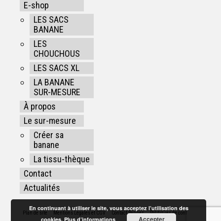
E-shop
LES SACS
BANANE
LES
CHOUCHOUS
LES SACS XL
LA BANANE
SUR-MESURE
À propos
Le sur-mesure
Créer sa
banane
La tissu-thèque
Contact
Actualités
En continuant à utiliser le site, vous acceptez l’utilisation des
Plan de site
Mentions Légales et CGV
Contact Rennes
Politiques de confidentialité
Accepter
cookies.
Plus d’informations