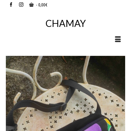
-
0,00
€
CHAMAY