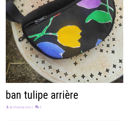
ban tulipe arrière
de
chamay-crea
|
0