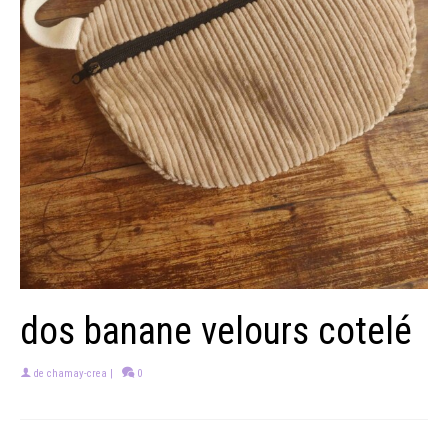
dos banane velours cotelé
de
chamay-crea
|
0