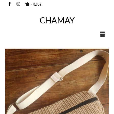
-
0,00
€
CHAMAY