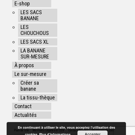
E-shop
LES SACS
BANANE
LES
CHOUCHOUS
LES SACS XL
LA BANANE
SUR-MESURE
À propos
Le sur-mesure
Créer sa
banane
La tissu-thèque
Contact
Actualités
En continuant à utiliser le site, vous acceptez l’utilisation des
Plan de site
Mentions Légales et CGV
Contact Rennes
Politiques de confidentialité
Accepter
cookies.
Plus d’informations