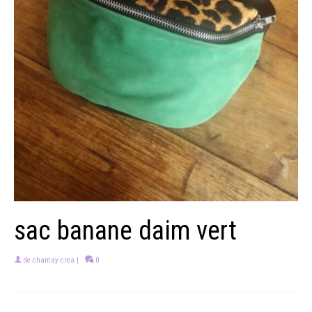
sac banane daim vert
de
chamay-crea
|
0