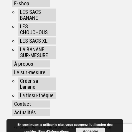
E-shop
LES SACS
BANANE
LES
CHOUCHOUS
LES SACS XL
LA BANANE
SUR-MESURE
À propos
Le sur-mesure
Créer sa
banane
La tissu-thèque
Contact
Actualités
En continuant à utiliser le site, vous acceptez l’utilisation des
Plan de site
Mentions Légales et CGV
Contact Rennes
Politiques de confidentialité
Accepter
cookies.
Plus d’informations