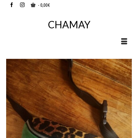
-
0,00
€
CHAMAY