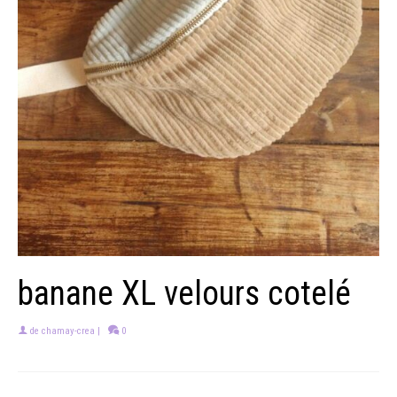
banane XL velours cotelé
de
chamay-crea
|
0