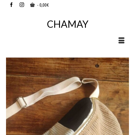
-
0,00
€
CHAMAY