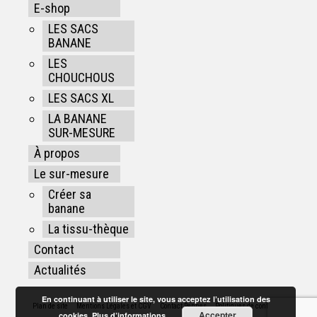
E-shop
LES SACS
BANANE
LES
CHOUCHOUS
LES SACS XL
LA BANANE
SUR-MESURE
À propos
Le sur-mesure
Créer sa
banane
La tissu-thèque
Contact
Actualités
En continuant à utiliser le site, vous acceptez l’utilisation des
Plan de site
Mentions Légales et CGV
Contact Rennes
Politiques de confidentialité
Accepter
cookies.
Plus d’informations