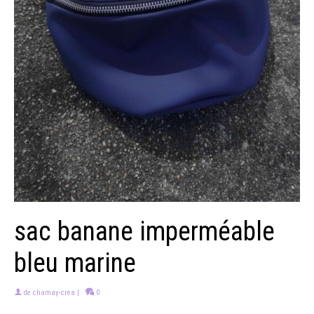
sac banane imperméable
bleu marine
de
chamay-crea
|
0