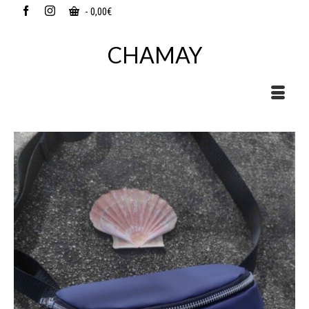
-
0,00
€
CHAMAY