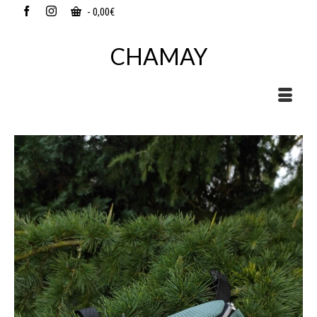
-
0,00
€
CHAMAY