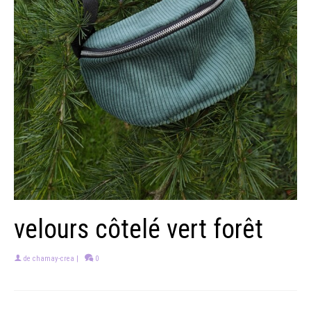
velours côtelé vert forêt
de
chamay-crea
|
0