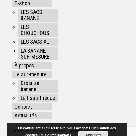
E-shop
LES SACS
BANANE
LES
CHOUCHOUS
LES SACS XL
LA BANANE
SUR-MESURE
À propos
Le sur-mesure
Créer sa
banane
La tissu-thèque
Contact
Actualités
En continuant à utiliser le site, vous acceptez l’utilisation des
Plan de site
Mentions Légales et CGV
Contact Rennes
Politiques de confidentialité
Accepter
cookies.
Plus d’informations