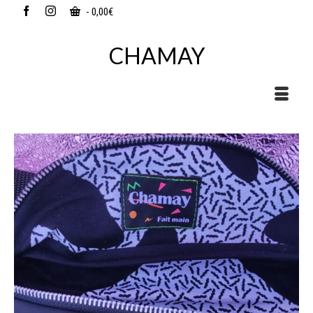
-
0,00
€
CHAMAY