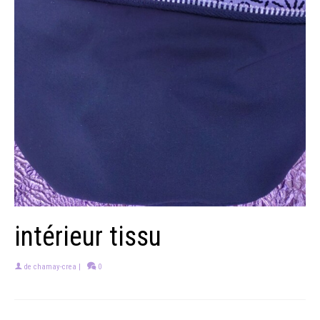
intérieur tissu
de
chamay-crea
|
0