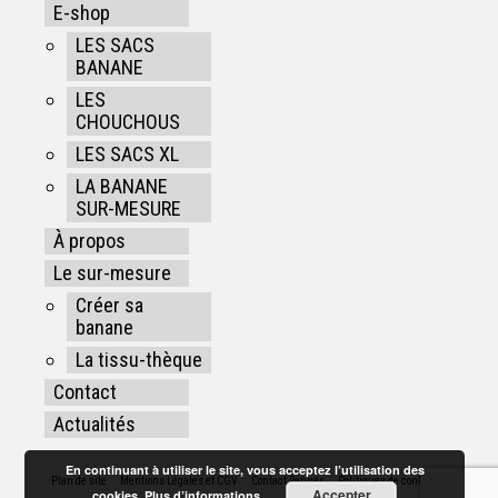
E-shop
LES SACS
BANANE
LES
CHOUCHOUS
LES SACS XL
LA BANANE
SUR-MESURE
À propos
Le sur-mesure
Créer sa
banane
La tissu-thèque
Contact
Actualités
En continuant à utiliser le site, vous acceptez l’utilisation des
Plan de site
Mentions Légales et CGV
Contact Rennes
Politiques de confidentialité
Accepter
cookies.
Plus d’informations