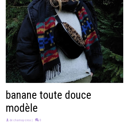
banane toute douce
modèle
de
chamay-crea
|
0