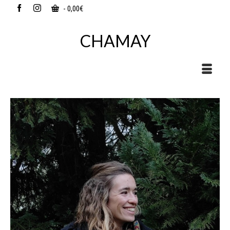
-
0,00
€
CHAMAY