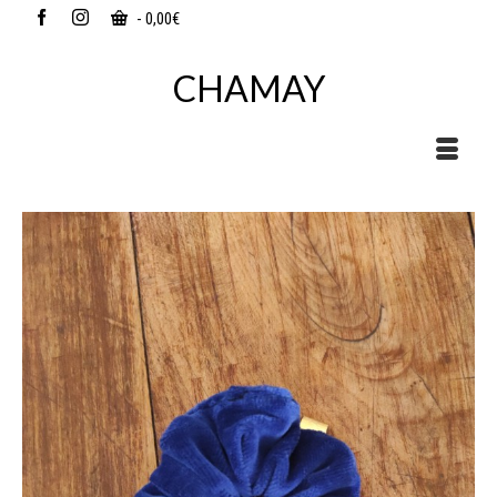
-
0,00
€
CHAMAY