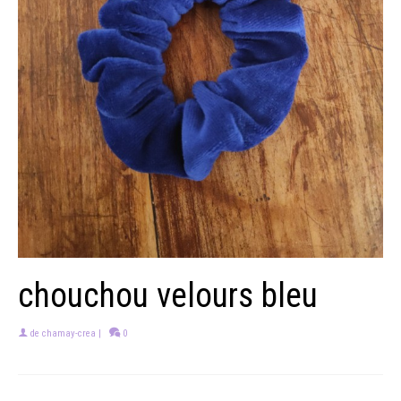
chouchou velours bleu
de
chamay-crea
|
0