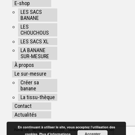
E-shop
LES SACS
BANANE
LES
CHOUCHOUS
LES SACS XL
LA BANANE
SUR-MESURE
À propos
Le sur-mesure
Créer sa
banane
La tissu-thèque
Contact
Actualités
En continuant à utiliser le site, vous acceptez l’utilisation des
Plan de site
Mentions Légales et CGV
Contact Rennes
Politiques de confidentialité
Accepter
cookies.
Plus d’informations