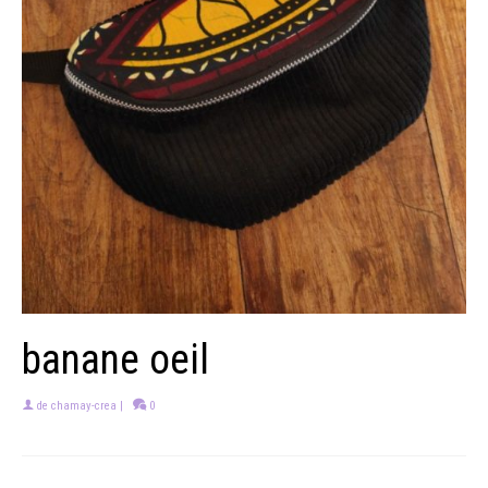
banane oeil
de
chamay-crea
|
0