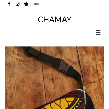
-
0,00
€
CHAMAY