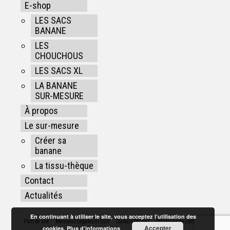
E-shop
LES SACS
BANANE
LES
CHOUCHOUS
LES SACS XL
LA BANANE
SUR-MESURE
À propos
Le sur-mesure
Créer sa
banane
La tissu-thèque
Contact
Actualités
En continuant à utiliser le site, vous acceptez l’utilisation des
Plan de site
Mentions Légales et CGV
Contact Rennes
Politiques de confidentialité
Accepter
cookies.
Plus d’informations