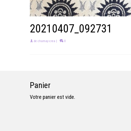
20210407_092731
de
chamay-crea
|
0
Panier
Votre panier est vide.