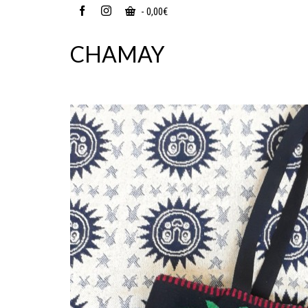
-
0,00
€
CHAMAY