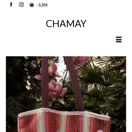
-
0,00
€
CHAMAY