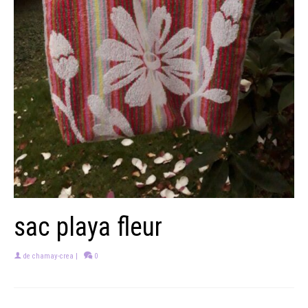
sac playa fleur
de
chamay-crea
|
0