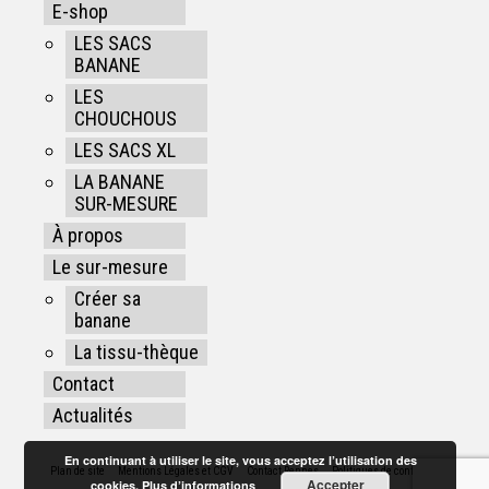
E-shop
LES SACS
BANANE
LES
CHOUCHOUS
LES SACS XL
LA BANANE
SUR-MESURE
À propos
Le sur-mesure
Créer sa
banane
La tissu-thèque
Contact
Actualités
En continuant à utiliser le site, vous acceptez l’utilisation des
Plan de site
Mentions Légales et CGV
Contact Rennes
Politiques de confidentialité
Accepter
cookies.
Plus d’informations