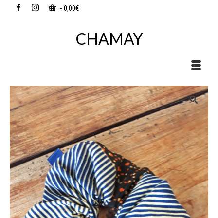
-
0,00
€
CHAMAY