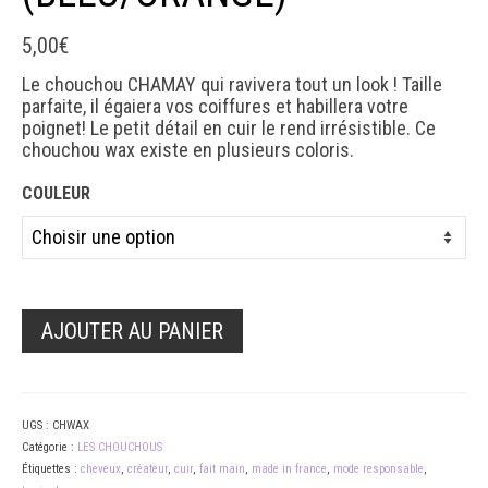
5,00
€
Le chouchou CHAMAY qui ravivera tout un look ! Taille
parfaite, il égaiera vos coiffures et habillera votre
poignet! Le petit détail en cuir le rend irrésistible. Ce
chouchou wax existe en plusieurs coloris.
COULEUR
AJOUTER AU PANIER
UGS :
CHWAX
Catégorie :
LES CHOUCHOUS
Étiquettes :
cheveux
,
créateur
,
cuir
,
fait main
,
made in france
,
mode responsable
,