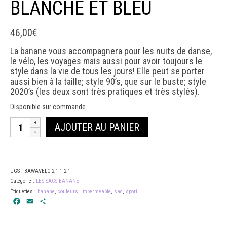
BLANCHE ET BLEU
46,00
€
La banane vous accompagnera pour les nuits de danse,
le vélo, les voyages mais aussi pour avoir toujours le
style dans la vie de tous les jours! Elle peut se porter
aussi bien à la taille; style 90’s, que sur le buste; style
2020’s (les deux sont très pratiques et très stylés).
Disponible sur commande
quantité
AJOUTER AU PANIER
de
BANANE
IMPERMÉABLE
BLANCHE
ET
UGS :
BAWAVELC-2-1-1-2-1
BLEU
Catégorie :
LES SACS BANANE
Étiquettes :
banane
,
couleurs
,
imperméable
,
sac
,
sport
Facebook
Email
Partager