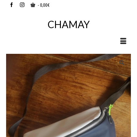
-
0,00
€
CHAMAY