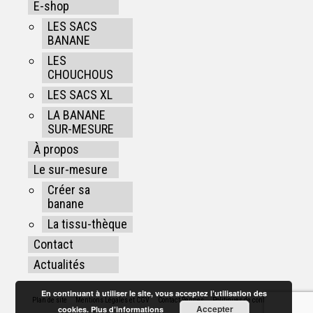
E-shop
LES SACS
BANANE
LES
CHOUCHOUS
LES SACS XL
LA BANANE
SUR-MESURE
À propos
Le sur-mesure
Créer sa
banane
La tissu-thèque
Contact
Actualités
En continuant à utiliser le site, vous acceptez l’utilisation des
Plan de site
Mentions Légales et CGV
Contact Rennes
Politiques de confidentialité
Accepter
cookies.
Plus d’informations